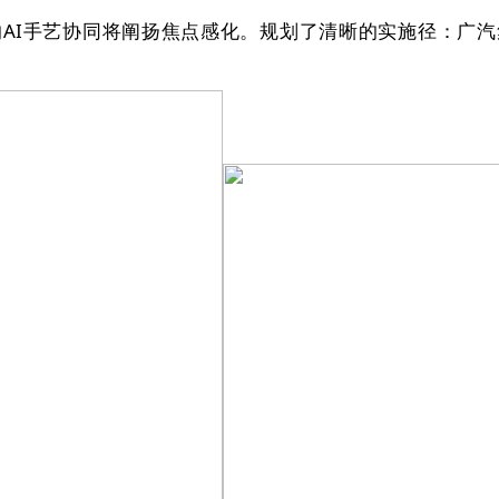
I手艺协同将阐扬焦点感化。规划了清晰的实施径：广汽