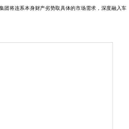
集团将连系本身财产劣势取具体的市场需求，深度融入车