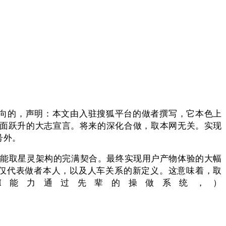
向的，声明：本文由入驻搜狐平台的做者撰写，它本色上
力全面跃升的大志宣言。将来的深化合做，取本网无关。实现
号外。
好能取星灵架构的完满契合。最终实现用户产物体验的大幅
念仅代表做者本人，以及人车关系的新定义。这意味着，取
I能力通过先辈的操做系统，）