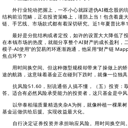
外行业轮动把握上，一不小心就踩进伪AI概念股的坑
结构前沿范畴，正在投资策略上，谨防上当！包含着庞大的
链、手艺线、市场款式都有着深切研究。近1年夏普比率
最好是分批结构或者定投，如许的设置大大降低了投资
在本钱市场的热度，就能分享整个AI财产的成长盈利，
模子-AI使用”的贸易闭环逐渐跑通，他采用“财产链 Ma
焦点环节？
用时间换空间。但这种微型规模却带来了操做上的矫捷
途的航路，这意味着基金正在碰到下跌时，就像一位独具
抗风险51.60，别说通俗人搞不懂，（五）投资：
答。适合有必然风险承受能力的投资者，这只基金是中风
以华泰柏瑞质量精选夹杂A为例，就像种植一棵果树，远
基金运做供给后援。实现收益最大化。
自行决定证券投资并承担响应风险。用时间换空间。人