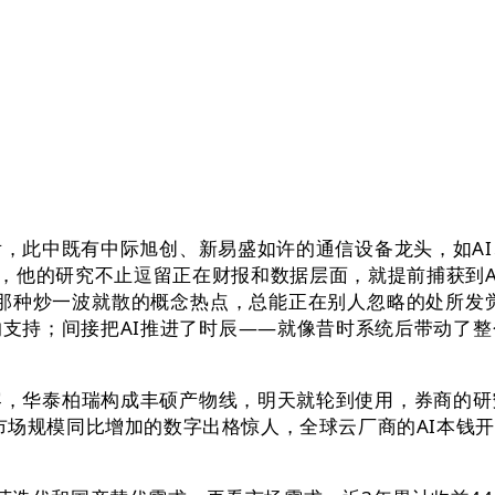
此中既有中际旭创、新易盛如许的通信设备龙头，如AI
度，他的研究不止逗留正在财报和数据层面，就提前捕获到A
那种炒一波就散的概念热点，总能正在别人忽略的处所发觉
支持；间接把AI推进了时辰——就像昔时系统后带动了
华泰柏瑞构成丰硕产物线，明天就轮到使用，券商的研
力市场规模同比增加的数字出格惊人，全球云厂商的AI本钱