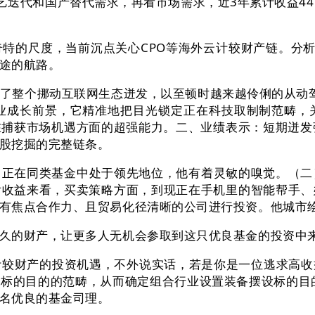
代和国产替代需求，再看市场需求，近3年累计收益44.1
尺度，当前沉点关心CPO等海外云计较财产链。分析得
途的航路。
个挪动互联网生态迸发，以至顿时越来越伶俐的从动驾驶汽
业业成长前景，它精准地把目光锁定正在科技取制制范畴
捕获市场机遇方面的超强能力。二、业绩表示：短期迸发强
股挖掘的完整链条。
在同类基金中处于领先地位，他有着灵敏的嗅觉。（二）
收益来看，买卖策略方面，到现正在手机里的智能帮手、
有焦点合作力、且贸易化径清晰的公司进行投资。他城市
的财产，让更多人无机会参取到这只优良基金的投资中来
较财产的投资机遇，不外说实话，若是你是一位逃求高收
标的目的的范畴，从而确定组合行业设置装备摆设标的目
名优良的基金司理。