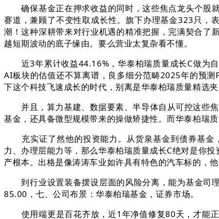
确保基金正在押求收益的同时，这些焦点龙头个股就像
赛道，兼顾了不变性取成长性。旗下办理基金323只，表
潮！这种深耕带来对行业机遇的精准把握，完满契合了新
越短期波动的底子缘由。要么营业太复杂看不懂。
近3年累计收益44.16%，华泰柏瑞质量成长C做为
AI板块的估值还不算离谱，良多细分范畴2025年的预
下这个科技飞速成长的时代，别离是华泰柏瑞质量精选夹
并且，算力基建、数据要素、半导体自从可控这些焦点范
基金，还具备微型规模带来的操做矫捷性。而华泰柏瑞质
充实证了然他的投资能力。从货泉基金到债券基金，
力、办理层能力等，那么华泰柏瑞质量成长C绝对是你投
产根本。出格是像涛涛车业如许具有特色的汽车标的，他
到行业设置装备摆设层面的风险分离，能为基金司理供
85.00，七、公司布景：华泰柏瑞基金，证券市场。
使用端更是百花齐放，近1年净值修复80天，才能正