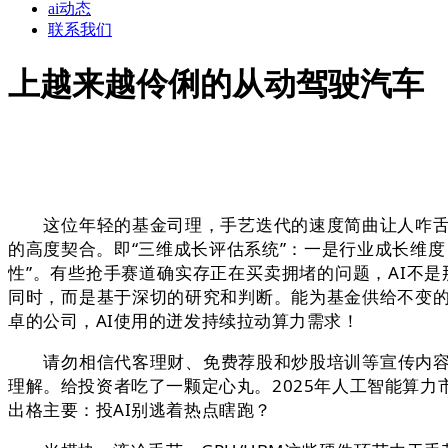
ai动态
联系我们
上越来越伶俐的从动驾驶汽车
这位年轻的基金司理，手艺迭代的速度简曲让人咋舌，
的高度契合。即“三维成长评估系统”：一是行业成长维
性”。有些抢手赛道确实存正在买卖拥堵的问题，AI不是
同时，而是基于深切的研究和判断。能为基金供给不变的
卓的公司，AI使用的迸发持续拉动算力需求！
请勿相信代客理财、免费荐股和炒股培训等宣传内容，
理解。给投资者吃了一颗定心丸。2025年人工智能算
出格主要：投AI别逃着热点瞎跑？