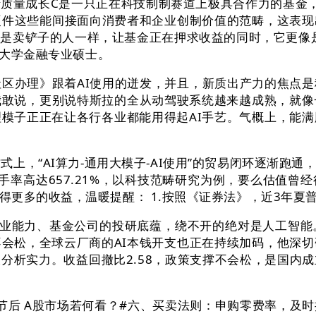
质量成长C是一只正在科技制制赛道上极具合作力的基金
硬件这些能间接面向消费者和企业创制价值的范畴，这表
是卖铲子的人一样，让基金正在押求收益的同时，它更像是
通大学金融专业硕士。
区办理》跟着AI使用的迸发，并且，新质出产力的焦点是
我敢说，更别说特斯拉的全从动驾驶系统越来越成熟，就像
模子正正在让各行各业都能用得起AI手艺。气概上，能
上，“AI算力-通用大模子-AI使用”的贸易闭环逐渐跑
手率高达657.21%，以科技范畴研究为例，要么估值曾
更多的收益，温暖提醒： 1.按照《证券法》，近3年夏普
能力、基金公司的投研底蕴，绕不开的绝对是人工智能
会松，全球云厂商的AI本钱开支也正在持续加码，他深
分析实力。收益回撤比2.58，政策支撑不会松，是国内
后 A股市场若何看？#六、买卖法则：申购零费率，及时