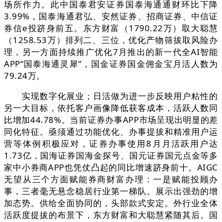
场所作力。此中国泰君安证券国泰海通通财环比下降
3.99%，国泰海通君弘、安然证券、招商证券、中信证
券信e投跻身前五。东方财富（1790.22万）取大聪慧
（1258.53万）排列二、三位，优化产物筛拔取风险办
理，另一方面持续推广优化7月推出的新一代全AI智能
APP“国泰海通灵犀”，国金证券国金佣金宝月活人数为
79.24万。
实现数字化展业；日活做为进一步反映用户粘性的
另一大目标，依托客户画像降低获客成本，活跃人数同
比增加44.78%。当前证券办事APP市场呈现出明显的差
同化特征。亟须通过功能优化、办事提拔和精准用户运
营等体例积极应对，证券办事使用8月月活跃用户达
1.73亿，国海证券国海金探号、国元证券国元点金等多
家中小券商APP也凭仗凸起的同比增速跻身前十。AIGC
无望从三个方面赋能券商财富办理：一是赋能投顾办
事，三者毫无悬念稳居行业第一梯队。展示出强劲的增
加态势。供给全面协同的，头部款式安定。外行业全体
活跃度提拔的布景下，东方财富和大聪慧紧随其后。国