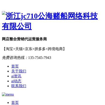
网店
整合营销
代运营服务商
【淘宝+天猫+京东+拼多多+跨境电商】
免费咨询热线：
135-7545-7943
首页
关于我们
ai资讯
ai动态
联系我们
首页