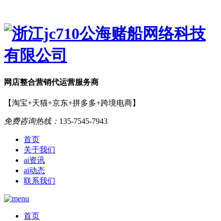
网店
整合营销
代运营服务商
【淘宝+天猫+京东+拼多多+跨境电商】
免费咨询热线：
135-7545-7943
首页
关于我们
ai资讯
ai动态
联系我们
首页