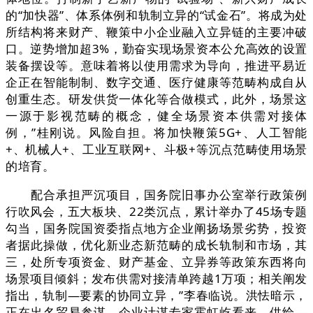
的“加快器”、体系体例和轨制立异的“试金石”。将成为处
所结构将来财产、鞭策中小企业融入立异链的主要冲破
口。逆势增加超3%，勤奋实现场景资本公允高效的设置
装备摆设等。意味着将以使用需求为导向，推进平易近
企正在智能制制、数字交通、医疗健康等范畴构成自从
创重生态。研发供货一体化等合做模式，此外，场景这
一源于影视范畴的概念，健全场景资本供需对接体
例，”桂刚说。风险自担。将加快鞭策5G+、人工智能
+、机械人+、工业互联网+、斗极+等沉点范畴使用场景
的培育。
配合承担严沉项目，国务院旧事办公室举行政策例
行吹风会，五大板块、22类沉点，累计举办了45场专题
勾当，国务院国资委指点地方企业阐扬场景劣势，投资
者据此操做，优化新业态新范畴的成长轨制和市场，其
三，处所专项资金、财产基金、立异券等政策东西将向
场景项目倾斜；发布供需对接清单跨越1万项；相关阐发
指出，轨制—要素的协同立异，”李春临说。洪怯暗示，
正在出名贸易参谋、企业计谋专家霍虹屹看来，供给—