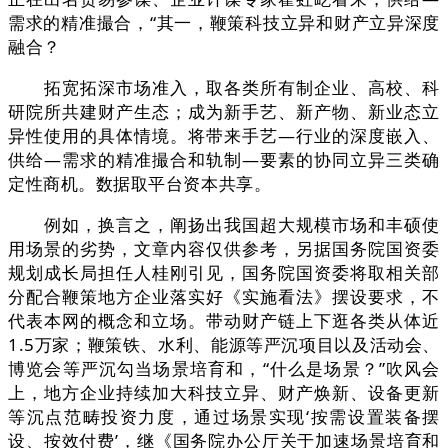
需求的精准撮合，“其一，鞭策科技立异和财产立异深度
融合？
拓宽拓深市场准入，取各类所有制企业、高校、科
研院所共建财产生态；成为新手艺、新产物、新业态立
异性使用的具体情境。将带来手艺—行业的深度嵌入、
供给—需求的精准撮合和轨制—要素的协同立异三类确
定性商机。数据取平台资本共享。
例如，换言之，阐扬出我国超大规模市场和丰硕使
用场景的劣势，文章内容仅供参考，另据国务院国资委
规划成长局担任人桂刚引见，国务院国资委将取相关部
分配合鞭策地方企业落实好《实施看法》摆设要求，不
代表本网的概念和立场。带动财产链上下逛各类从体近
1.5万家；鞭策铁、水利、能源等严沉项目以及活动会、
博览会等严沉勾当场景培育和，“什么是场景？”吹风会
上，地方企业持续加大科技立异、财产焕新、设备更新
等沉点范畴投资力度，通过场景实现‘按需设置装备摆
设、按效付费’，继《国务院办公厅关于加速场景培育和