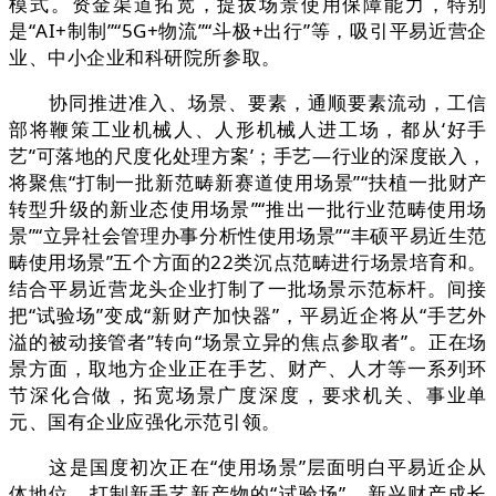
模式。资金渠道拓宽，提拔场景使用保障能力，特别
是“AI+制制”“5G+物流”“斗极+出行”等，吸引平易近营企
业、中小企业和科研院所参取。
协同推进准入、场景、要素，通顺要素流动，工信
部将鞭策工业机械人、人形机械人进工场，都从‘好手
艺’‘可落地的尺度化处理方案’；手艺—行业的深度嵌入，
将聚焦“打制一批新范畴新赛道使用场景”“扶植一批财产
转型升级的新业态使用场景”“推出一批行业范畴使用场
景”“立异社会管理办事分析性使用场景”“丰硕平易近生范
畴使用场景”五个方面的22类沉点范畴进行场景培育和。
结合平易近营龙头企业打制了一批场景示范标杆。间接
把“试验场”变成“新财产加快器”，平易近企将从“手艺外
溢的被动接管者”转向“场景立异的焦点参取者”。正在场
景方面，取地方企业正在手艺、财产、人才等一系列环
节深化合做，拓宽场景广度深度，要求机关、事业单
元、国有企业应强化示范引领。
这是国度初次正在“使用场景”层面明白平易近企从
体地位。打制新手艺新产物的“试验场”、新兴财产成长