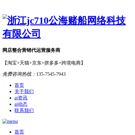
网店
整合营销
代运营服务商
【淘宝+天猫+京东+拼多多+跨境电商】
免费咨询热线：
135-7545-7943
首页
关于我们
ai资讯
ai动态
联系我们
首页