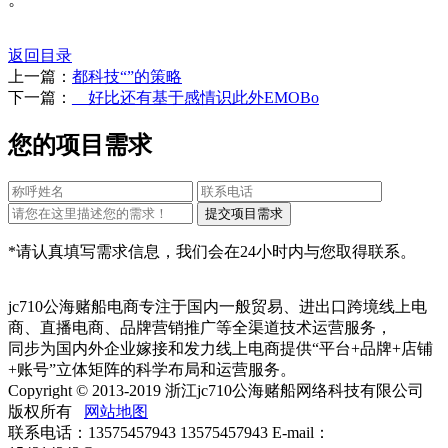
返回目录
上一篇：
都科技“”的策略
下一篇：
__好比还有基于感情识此外EMOBo
您的项目需求
*请认真填写需求信息，我们会在24小时内与您取得联系。
jc710公海赌船电商专注于国内一般贸易、进出口跨境线上电
商、直播电商、品牌营销推广等全渠道技术运营服务，
同步为国内外企业嫁接和发力线上电商提供“平台+品牌+店铺
+账号”立体矩阵的科学布局和运营服务。
Copyright © 2013-2019 浙江jc710公海赌船网络科技有限公司
版权所有
网站地图
联系电话：13575457943 13575457943 E-mail：