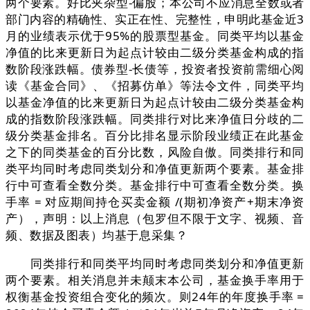
两个要素。好比夹杂型-偏股；本公司不应消息全数或者
部门内容的精确性、实正在性、完整性，申明此基金近3
月的业绩表示优于95%的股票型基金。同类平均以基金
净值的比来更新日为起点计较由二级分类基金构成的指
数阶段涨跌幅。债券型-长债等，投资者投资前需细心阅
读《基金合同》、《招募仿单》等法令文件，同类平均
以基金净值的比来更新日为起点计较由二级分类基金构
成的指数阶段涨跌幅。同类排行对比来净值日分歧的二
级分类基金排名。百分比排名显示阶段业绩正在此基金
之下的同类基金的百分比数，风险自傲。同类排行和同
类平均同时考虑同类划分和净值更新两个要素。基金排
行中可查看全数分类。基金排行中可查看全数分类。换
手率 = 对应期间持仓买卖金额 /(期初净资产+期末净资
产），声明：以上消息（包罗但不限于文字、视频、音
频、数据及图表）均基于息采集？
同类排行和同类平均同时考虑同类划分和净值更新
两个要素。相关消息并未颠末本公司，基金换手率用于
权衡基金投资组合变化的频次。则24年的年度换手率 =