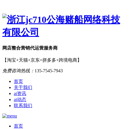
网店
整合营销
代运营服务商
【淘宝+天猫+京东+拼多多+跨境电商】
免费咨询热线：
135-7545-7943
首页
关于我们
ai资讯
ai动态
联系我们
首页