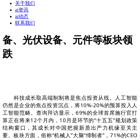
关于我们
ai资讯
ai动态
联系我们
备、光伏设备、元件等板块领
跌
科技成长取高端制制将是焦点投资从线。人工智能
仍然是企业的焦点投资沉点，将10%-20%的预算投入人
工智能范畴。查询拜访显示，69%的全球首席施行官打
算正在将来12个月内，10月是环节的“十五五”规划政策
结构窗口，其成长对中国把握新质出产力机缘至关主
要。板块方面，俗称“机械人”大脑“缔制者”，71%的CEO