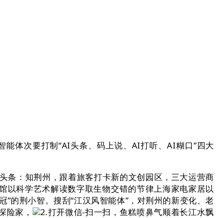
智能体次要打制“AI头条、码上说、AI打听、AI糊口”四大
I头条：知荆州，跟着旅客打卡新的文创园区，三大运营商
术馆以科学艺术解读数字取生物交错的节律上海家电家居以
冠”的荆小智。搜刮“江汉风智能体”，对荆州的新变化、老
探险家，
2.打开微信-扫一扫，鱼糕喷鼻气顺着长江水飘