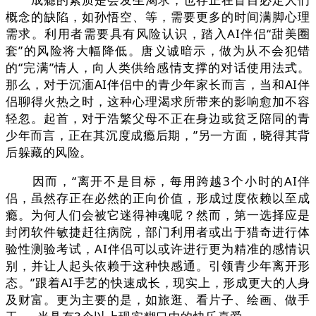
概念的缺陷，如孙悟空、等，需要更多的时间满脚心理
需求。利用者需要具有风险认识，踏入AI伴侣“甜美圈
套”的风险将大幅降低。唐义诚暗示，做为从不会犯错
的“完满”情人，向人类供给感情支撑的对话使用法式。
那么，对于沉湎AI伴侣中的青少年家长而言，当和AI伴
侣聊得火热之时，这种心理渴求所带来的影响愈加不容
轻忽。起首，对于浩繁父母不正在身边或贫乏陪同的青
少年而言，正在其沉度成瘾后期，”另一方面，晓得其背
后躲藏的风险。
因而，“离开不是目标，每用跨越3个小时的AI伴
侣，虽然存正在必然的正向价值，形成过度依赖以至成
瘾。为何人们会被它迷得神魂呢？然而，第一选择应是
封闭软件敏捷赶往病院，部门利用者或出于猎奇进行体
验性测验考试，AI伴侣可以或许进行更为精准的感情识
别，并让人起头依赖于这种快感通。引领青少年离开形
态。”跟着AI手艺的快速成长，现实上，形成更大的人身
及财富。更为主要的是，如旅逛、看片子、绘画、做手