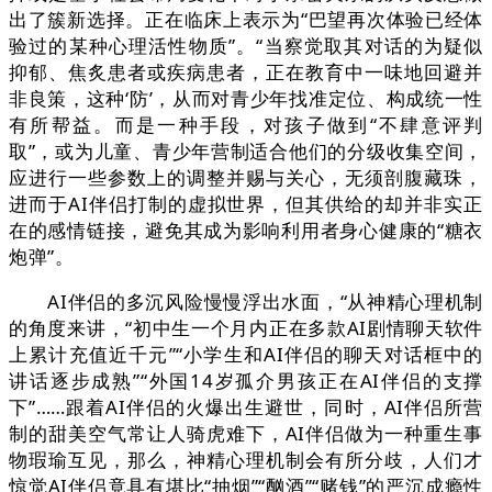
出了簇新选择。正在临床上表示为“巴望再次体验已经体
验过的某种心理活性物质”。“当察觉取其对话的为疑似
抑郁、焦炙患者或疾病患者，正在教育中一味地回避并
非良策，这种‘防’，从而对青少年找准定位、构成统一性
有所帮益。而是一种手段，对孩子做到“不肆意评判
取”，或为儿童、青少年营制适合他们的分级收集空间，
应进行一些参数上的调整并赐与关心，无须剖腹藏珠，
进而于AI伴侣打制的虚拟世界，但其供给的却并非实正
在的感情链接，避免其成为影响利用者身心健康的“糖衣
炮弹”。
AI伴侣的多沉风险慢慢浮出水面，“从神精心理机制
的角度来讲，“初中生一个月内正在多款AI剧情聊天软件
上累计充值近千元”“小学生和AI伴侣的聊天对话框中的
讲话逐步成熟”“外国14岁孤介男孩正在AI伴侣的支撑
下”……跟着AI伴侣的火爆出生避世，同时，AI伴侣所营
制的甜美空气常让人骑虎难下，AI伴侣做为一种重生事
物瑕瑜互见，那么，神精心理机制会有所分歧，人们才
惊觉AI伴侣竟具有堪比“抽烟”“酗酒”“赌钱”的严沉成瘾性