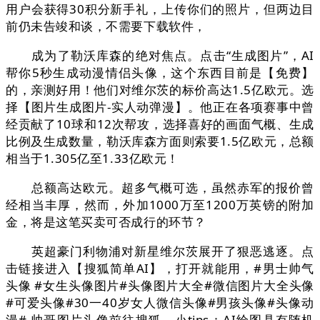
用户会获得30积分新手礼，上传你们的照片，但两边目
前仍未告竣和谈，不需要下载软件，
成为了勒沃库森的绝对焦点。点击“生成图片”，AI
帮你5秒生成动漫情侣头像，这个东西目前是【免费】
的，亲测好用！他们对维尔茨的标价高达1.5亿欧元。选
择【图片生成图片-实人动弹漫】。他正在各项赛事中曾
经贡献了10球和12次帮攻，选择喜好的画面气概、生成
比例及生成数量，勒沃库森方面则索要1.5亿欧元，总额
相当于1.305亿至1.33亿欧元！
总额高达欧元。超多气概可选，虽然赤军的报价曾
经相当丰厚，然而，外加1000万至1200万英镑的附加
金，将是这笔买卖可否成行的环节？
英超豪门利物浦对新星维尔茨展开了狠恶逃逐。点
击链接进入【搜狐简单AI】，打开就能用，#男士帅气
头像 #女生头像图片#头像图片大全#微信图片大全头像
#可爱头像#30一40岁女人微信头像#男孩头像#头像动
漫# 帅哥图片头像前往搜狐，小tips：AI绘图具有随机