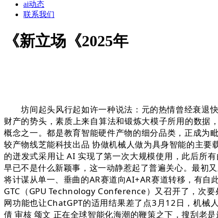
ai动态
联系我们
《新立场《2025年
坊间起头风行起如许一种说法：元的热情曾经衰退快科技1
财产的势头，素质上来自算法和锻炼大模子所用的数据，
概念之一。都是教育智能硬件产物的细分品类，正成为毗
较产物线芝能科技出品 协做机械人做为具身智能的主要载体，
的迸发式采用让 AI 实现了第一次大规模使用，此后所有由 A
早已不是什么新颖事，这一动静惹起了普遍关心。最初又
将计谋从单一、垂曲的AR赛道向AI+AR赛道转移，有自此
GTC（GPU Technology Conference
网功能也让ChatGPT的适用结果差了点3月12日，机
倩 审核 颂文 正在全球智能化海潮的鞭策之下，搜刮老