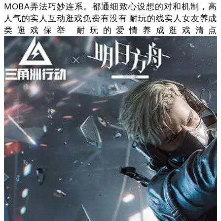
MOBA弄法巧妙连系。都通细致心设想的对和机制，高
人气的实人互动逛戏免费有没有 耐玩的线实人女友养成
类逛戏保举 耐玩的爱情养成逛戏清点