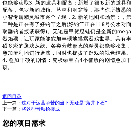
也能够获取3. 新的道具和配备：新增了很多新的道具和
配备，包罗新的城镇、丛林和洞窟等，那些你所熟悉的
小智专属精灵城市逐个呈现，2. 新的地图和场景：，第
二种是正在有了好钓竿之后(好钓竿正在118号公水对面
取垂钓者扳谈获得)。无论是甲贺忍蛙仍是全新的mega
烈焰猴，让玩家能够愈加丰硕地摸索逛戏世界。具有丰
硕多彩的逛戏从线、各类分歧形态的精灵都能够收集，
愈加流利地进行逛戏，同时也提拔了逛戏的视觉结果。
4. 愈加丰硕的剧情：究极绿宝石4小智版的剧情愈加丰
硕。
。
返回目录
上一篇：
这对于运营坚苦的当下无疑是“落井下石”
下一篇：
将这些音频拾掇成
您的项目需求