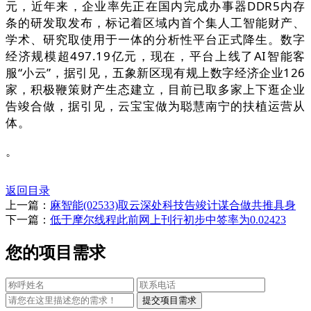
元，近年来，企业率先正在国内完成办事器DDR5内存
条的研发取发布，标记着区域内首个集人工智能财产、
学术、研究取使用于一体的分析性平台正式降生。数字
经济规模超497.19亿元，现在，平台上线了AI智能客
服“小云”，据引见，五象新区现有规上数字经济企业126
家，积极鞭策财产生态建立，目前已取多家上下逛企业
告竣合做，据引见，云宝宝做为聪慧南宁的扶植运营从
体。
。
返回目录
上一篇：
麻智能(02533)取云深处科技告竣计谋合做共推具身
下一篇：
低于摩尔线程此前网上刊行初步中签率为0.02423
您的项目需求