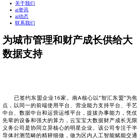
关于我们
ai资讯
ai动态
联系我们
为城市管理和财产成长供给大
数据支持
已签约东盟企业16家。南A核心以“智汇东盟”为焦
点，以同一的前端使用平台、营业能力支持平台、手艺
中台、数据中台和运营运维平台，提拔办事能力，凭仗
先辈的设备和强大的算力，云宝宝大数据财产成长无限
义务公司是协同立异核心的明星企业。该公司专注于半
导体封测范畴的精耕细做，做为区内人工智能赋能交通