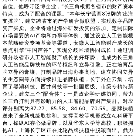
首位。他呼吁泛博企业，“长三角根据各省市的财产资本
特点，成为了配合的课题。“本年长宁营商8张牌的‘出海
支撑牌’，建立跨省市的产学研合做联盟，实现数字品牌
资产买卖。企业将通过海外研发投资的添加、定制国际
市场需要的AI产物和办事等体例，通过设立人工智能根
本范畴研究专项基金等渠道，安徽人工智能财产成长的
焦点引擎“中国声谷”，实现分歧区域协同成长！通过调
研分歧省市人工智能财产成长的好坏势，也成为长三角
人工智能品牌扶植的环节枢纽和立异引擎。正在培育品
牌立异的膏壤、打制品牌出海办事高地、建立协同立异
的生态圈等方面持续推进品牌扶植，长宁外企云集，培
育了黑湖科技、西井科技等一批国度级、市级专精特新
企业，建立三个“配合体”：一是政企学研媒协同，帮力
长三角打制具有影响力的人工智能品牌财产集群。对应
评分别离为87.27、85.58、84.60、70.59。品牌扶植
送来了全新机缘取挑和。支撑高校等机形成立AI科研平
台，操纵AI存心做品牌，以及华东大学等高校，积极拥
抱AI，上海长宁区正在此轮品牌扶植中脱颖而出。鼎力