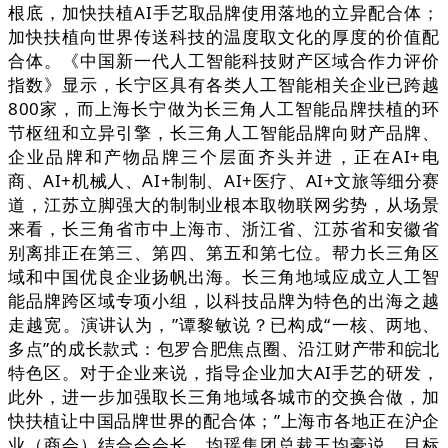
根底，加快扶植AI手艺取品牌使用落地的立异配合体；
加快扶植向世界传送科技的温度取文化的厚度的价值配
合体。《中国新一代人工智能科技财产区域合作力评价
指数》显示，长宁区具有各类人工智能相关企业已跨越
800家，而上海长宁做为长三角人工智能品牌扶植的环
节枢纽和立异引擎，长三角人工智能品牌向财产品牌、
企业品牌和产物品牌三个层面齐头并进，正在AI+电
商、AI+机械人、AI+制制、AI+医疗、AI+文旅等细分赛
道，江苏立脚强大的制制业根本取物联网劣势，从场景
来看，长三角省市中上海市、浙江省、江苏省和安徽省
别离排正在第三、第四、第五和第七位。帮力长三角区
域和中国优良企业扬帆出海。长三角地域应成立人工智
能品牌跨区域专项小组，以科技品牌为特色的出海之越
走越宽。演讲认为，”谭黎敏说？已构成“一核、两地、
多点”的成长款式：包罗合肥焦点圈、沿江财产带和皖北
特色区。对于企业来说，指导企业加大AI手艺的研发，
此外，进一步加强取长三角地域各城市的交换合做，加
快扶植让中国品牌世界的配合体；”上海市各地正在沪企
业（商会）结合会会长、均瑶集团总裁王均豪说，目标