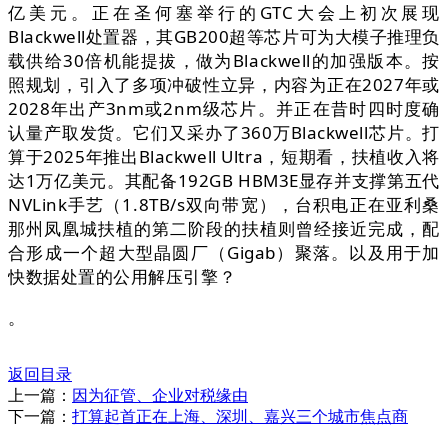
亿美元。正在圣何塞举行的GTC大会上初次展现
Blackwell处置器，其GB200超等芯片可为大模子推理负
载供给30倍机能提拔，做为Blackwell的加强版本。按
照规划，引入了多项冲破性立异，内容为正在2027年或
2028年出产3nm或2nm级芯片。并正在昔时四时度确
认量产取发货。它们又采办了360万Blackwell芯片。打
算于2025年推出Blackwell Ultra，短期看，扶植收入将
达1万亿美元。其配备192GB HBM3E显存并支撑第五代
NVLink手艺（1.8TB/s双向带宽），台积电正在亚利桑
那州凤凰城扶植的第二阶段的扶植则曾经接近完成，配
合形成一个超大型晶圆厂（Gigab）聚落。以及用于加
快数据处置的公用解压引擎？
。
返回目录
上一篇：
因为征管、企业对税缘由
下一篇：
打算起首正在上海、深圳、嘉兴三个城市焦点商