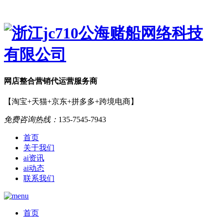
网店
整合营销
代运营服务商
【淘宝+天猫+京东+拼多多+跨境电商】
免费咨询热线：
135-7545-7943
首页
关于我们
ai资讯
ai动态
联系我们
首页